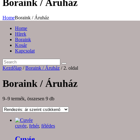
Boraink / Áruház
Home
Boraink / Áruház
Home
Hírek
Boraink
Kosár
Kapcsolat
Kezdőlap
/
Boraink / Áruház
/ 2. oldal
Boraink / Áruház
Sorted
9–9 termék, összesen 9 db
by
price:
high
to
cuvée
,
fehér
,
félédes
low
Cuvée