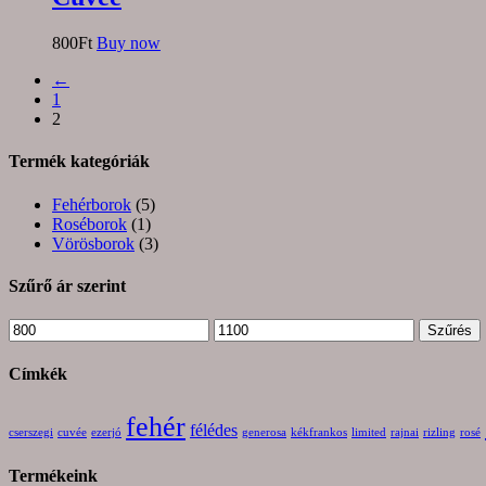
800
Ft
Buy now
←
1
2
Termék kategóriák
Fehérborok
(5)
Roséborok
(1)
Vörösborok
(3)
Szűrő ár szerint
Min
Max
Szűrés
ár
ár
Címkék
fehér
félédes
cserszegi
cuvée
ezerjó
generosa
kékfrankos
limited
rajnai
rizling
rosé
Termékeink