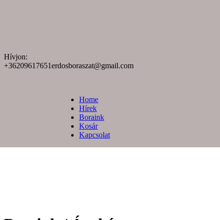
Hívjon:
+36209617651
erdosboraszat@gmail.com
Home
Hírek
Boraink
Kosár
Kapcsolat