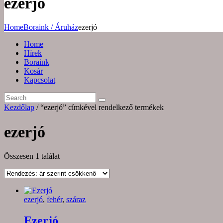
ezerjó
Home
Boraink / Áruház
ezerjó
Home
Hírek
Boraink
Kosár
Kapcsolat
Kezdőlap
/ “ezerjó” címkével rendelkező termékek
ezerjó
Összesen 1 találat
ezerjó
,
fehér
,
száraz
Ezerjó