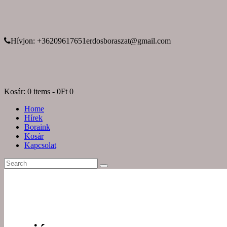
Hívjon: +36209617651
erdosboraszat@gmail.com
Kosár:
0 items
-
0Ft
0
Home
Hírek
Boraink
Kosár
Kapcsolat