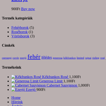
900
Ft
Buy now
Termék kategóriák
Fehérborok
(5)
Roséborok
(1)
Vörösborok
(3)
Címkék
fehér
félédes
cserszegi
cuvée
ezerjó
generosa
kékfrankos
limited
rajnai
rizling
rosé
Termékeink
Kékfrankos Rosé
1,100
Ft
Generosa Limit
1,100
Ft
Cabernet Sauvignon
1,000
Ft
Ezerjó
900
Ft
Home
Híreink