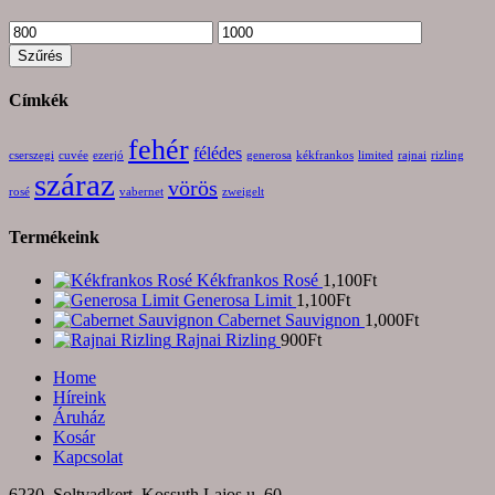
Min
Max
ár
ár
Szűrés
Címkék
fehér
félédes
cserszegi
cuvée
ezerjó
generosa
kékfrankos
limited
rajnai
rizling
száraz
vörös
rosé
vabernet
zweigelt
Termékeink
Kékfrankos Rosé
1,100
Ft
Generosa Limit
1,100
Ft
Cabernet Sauvignon
1,000
Ft
Rajnai Rizling
900
Ft
Home
Híreink
Áruház
Kosár
Kapcsolat
6230, Soltvadkert, Kossuth Lajos u. 60.