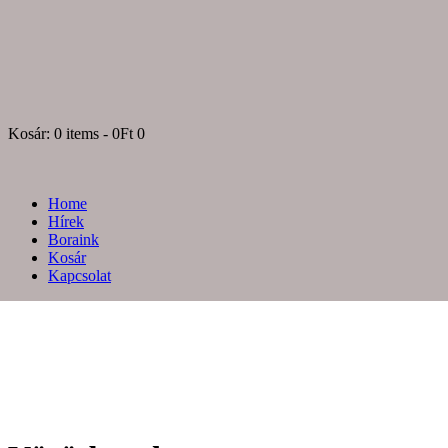
Kosár:
0 items
-
0Ft
0
Home
Hírek
Boraink
Kosár
Kapcsolat