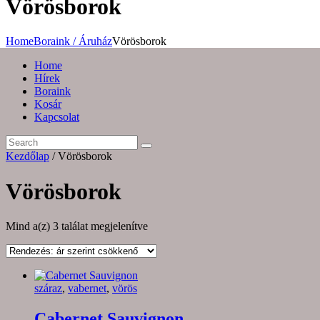
Vörösborok
Home
Boraink / Áruház
Vörösborok
Home
Hírek
Boraink
Kosár
Kapcsolat
Kezdőlap
/ Vörösborok
Vörösborok
Sorted
Mind a(z) 3 találat megjelenítve
by
price:
high
to
száraz
,
vabernet
,
vörös
low
Cabernet Sauvignon