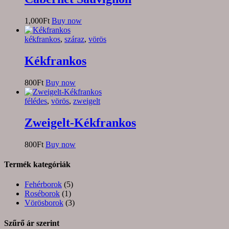
1,000
Ft
Buy now
kékfrankos
,
száraz
,
vörös
Kékfrankos
800
Ft
Buy now
félédes
,
vörös
,
zweigelt
Zweigelt-Kékfrankos
800
Ft
Buy now
Termék kategóriák
Fehérborok
(5)
Roséborok
(1)
Vörösborok
(3)
Szűrő ár szerint